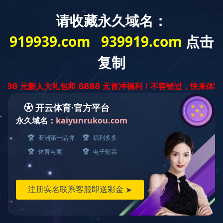
欢迎访问球友会平台网站
球友会网页版
产品中心
产品报价单
新闻资
首页
关于我们
联系我们
当前位置：
>
>
公司简介
联系我们
联系我们
产品咨询购买：
人才招聘
销售电话：
021-80370061-1
总 机：021-80370061
联系地址：上海市松江万达广场4
联系邮箱：826810820@qq.com